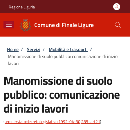
Salta al contenuto principale
Skip to footer content
Regione Liguria
Comune di Finale Ligure
Briciole di pane
Home
/
Servizi
/
Mobilità e trasporti
/
Manomissione di suolo pubblico: comunicazione di inizio
lavori
Manomissione di suolo
pubblico: comunicazione
di inizio lavori
(
urn:nir:stato:decreto.legislativo:1992-04-30;285~art21
)