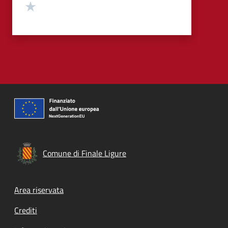
Valuta 1 stelle su 5
Comune di Finale Ligure
Footer menu
Area riservata
Crediti