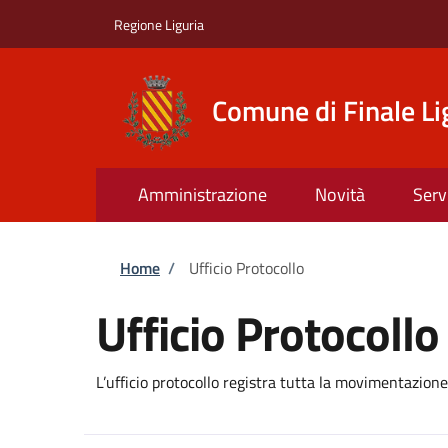
Salta al contenuto principale
Skip to footer content
Regione Liguria
Comune di Finale Li
Amministrazione
Novità
Serv
Briciole di pane
Home
/
Ufficio Protocollo
Ufficio Protocollo
L’ufficio protocollo registra tutta la movimentazion