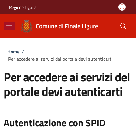
Salta al contenuto principale
Skip to footer content
Regione Liguria
Comune di Finale Ligure
Briciole di pane
Home
/
Per accedere ai servizi del portale devi autenticarti
Per accedere ai servizi del
portale devi autenticarti
Autenticazione con SPID