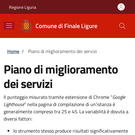
Salta al contenuto principale
Skip to footer content
Regione Liguria
Comune di Finale Ligure
Briciole di pane
Home
/
Piano di miglioramento dei servizi
Piano di miglioramento
dei servizi
Il punteggio misurato tramite estensione di Chrome “
Google
Lighthouse
” nella pagina di compilazione di un’istanza è
generalmente compreso tra 25 e 45. La variabilità è dovuta a
diversi fattori:
lo strumento stesso produce risultati significativamente