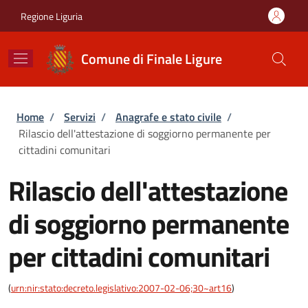
Salta al contenuto principale
Skip to footer content
Regione Liguria
Comune di Finale Ligure
Briciole di pane
Home
/
Servizi
/
Anagrafe e stato civile
/
Rilascio dell'attestazione di soggiorno permanente per
cittadini comunitari
Rilascio dell'attestazione
di soggiorno permanente
per cittadini comunitari
(
urn:nir:stato:decreto.legislativo:2007-02-06;30~art16
)