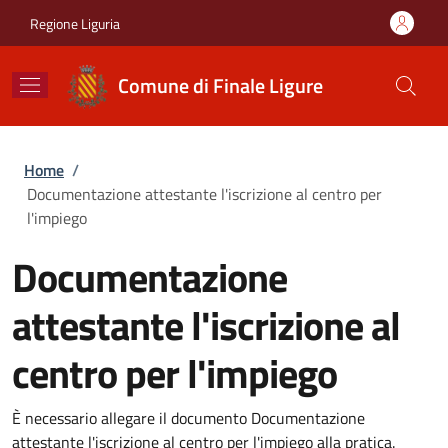
Salta al contenuto principale
Skip to footer content
Regione Liguria
Comune di Finale Ligure
Briciole di pane
Home
/
Documentazione attestante l'iscrizione al centro per
l'impiego
Documentazione
attestante l'iscrizione al
centro per l'impiego
È necessario allegare il documento Documentazione
attestante l'iscrizione al centro per l'impiego alla pratica.