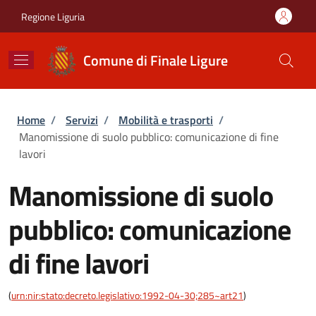
Salta al contenuto principale
Skip to footer content
Regione Liguria
Comune di Finale Ligure
Briciole di pane
Home
/
Servizi
/
Mobilità e trasporti
/
Manomissione di suolo pubblico: comunicazione di fine
lavori
Manomissione di suolo
pubblico: comunicazione
di fine lavori
(
urn:nir:stato:decreto.legislativo:1992-04-30;285~art21
)