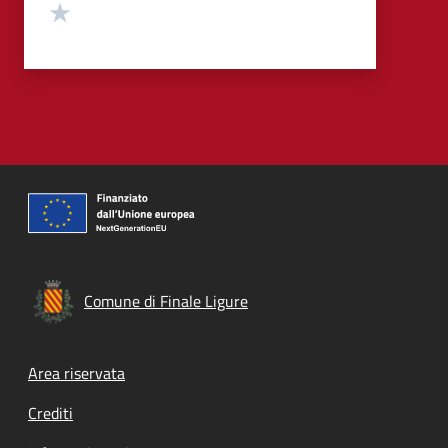
Valuta 1 stelle su 5
Comune di Finale Ligure
Footer menu
Area riservata
Crediti