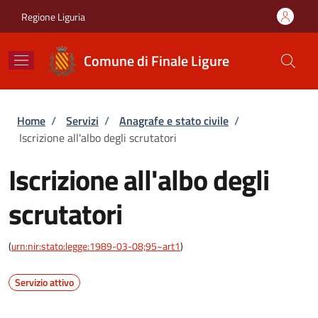
Salta al contenuto principale
Skip to footer content
Regione Liguria
Comune di Finale Ligure
Briciole di pane
Home
/
Servizi
/
Anagrafe e stato civile
/
Iscrizione all'albo degli scrutatori
Iscrizione all'albo degli
scrutatori
(
urn:nir:stato:legge:1989-03-08;95~art1
)
Servizio attivo