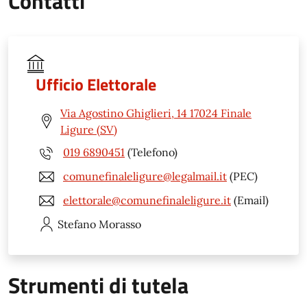
Contatti
Ufficio Elettorale
Via Agostino Ghiglieri, 14 17024 Finale
Ligure (SV)
019 6890451
(Telefono)
comunefinaleligure@legalmail.it
(PEC)
elettorale@comunefinaleligure.it
(Email)
Stefano
Morasso
Strumenti di tutela