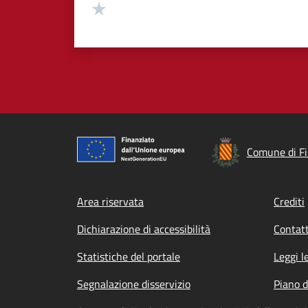
Valuta 1 stelle su 5
Comune di Fi
Footer menu
Area riservata
Crediti
Dichiarazione di accessibilità
Contatt
Statistiche del portale
Leggi l
Segnalazione disservizio
Piano d