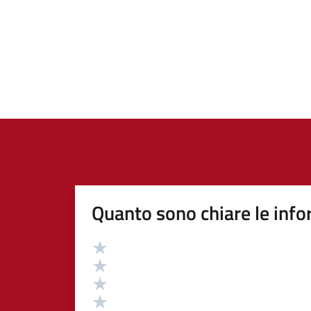
Quanto sono chiare le info
Valutazione
Valuta 5 stelle su 5
Valuta 4 stelle su 5
Valuta 3 stelle su 5
Valuta 2 stelle su 5