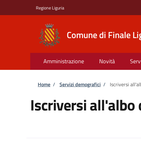
Salta al contenuto principale
Skip to footer content
Regione Liguria
Comune di Finale Li
Amministrazione
Novità
Serv
Briciole di pane
Home
/
Servizi demografici
/
Iscriversi all'a
Iscriversi all'albo