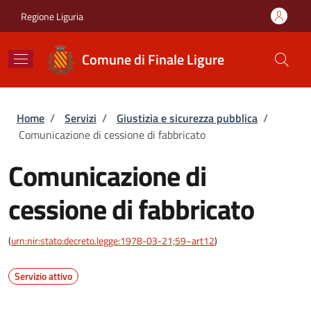
Salta al contenuto principale
Skip to footer content
Regione Liguria
Comune di Finale Ligure
Briciole di pane
Home
/
Servizi
/
Giustizia e sicurezza pubblica
/
Comunicazione di cessione di fabbricato
Comunicazione di
cessione di fabbricato
(
urn:nir:stato:decreto.legge:1978-03-21;59~art12
)
Servizio attivo