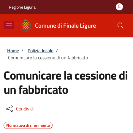
Salta al contenuto principale
Skip to footer content
Regione Liguria
Comune di Finale Ligure
Briciole di pane
Home
/
Polizia locale
/
Comunicare la cessione di un fabbricato
Comunicare la cessione di
un fabbricato
Condividi
Normativa di riferimento