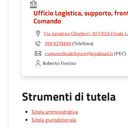
Ufficio Logistica, supporto, fron
Comando
Via Agostino Ghiglieri, 10 17024 Finale 
019 9379400
(Telefono)
comunefinaleligure@legalmail.it
(PEC)
Roberto
Fiorino
Strumenti di tutela
Tutela amministrativa
Tutela giurisdizionale