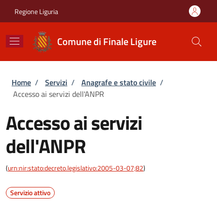
Salta al contenuto principale
Skip to footer content
Regione Liguria
Comune di Finale Ligure
Briciole di pane
Home
/
Servizi
/
Anagrafe e stato civile
/
Accesso ai servizi dell'ANPR
Accesso ai servizi
dell'ANPR
(
urn:nir:stato:decreto.legislativo:2005-03-07;82
)
Servizio attivo