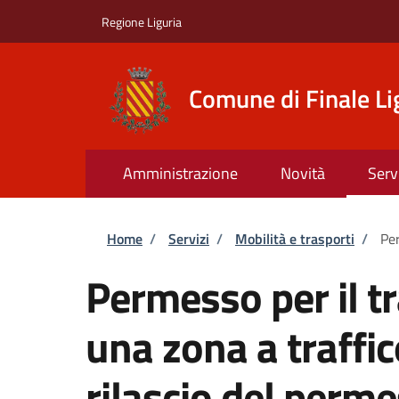
Salta al contenuto principale
Skip to footer content
Regione Liguria
Comune di Finale Li
Amministrazione
Novità
Serv
Briciole di pane
Home
/
Servizi
/
Mobilità e trasporti
/
Per
Permesso per il tr
una zona a traffic
rilascio del per