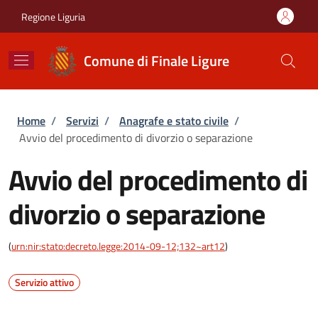
Salta al contenuto principale
Skip to footer content
Regione Liguria
Comune di Finale Ligure
Briciole di pane
Home
/
Servizi
/
Anagrafe e stato civile
/
Avvio del procedimento di divorzio o separazione
Avvio del procedimento di
divorzio o separazione
(
urn:nir:stato:decreto.legge:2014-09-12;132~art12
)
Servizio attivo