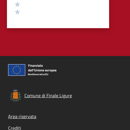
Valuta 2 stelle su 5
Valuta 1 stelle su 5
Comune di Finale Ligure
Footer menu
Area riservata
Crediti