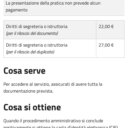
Tipo di pagamento
Importo
La presentazione della pratica non prevede alcun
pagamento
Diritti di segreteria o istruttoria
22,00 €
(per il rilascio del documento)
Diritti di segreteria o istruttoria
27,00 €
(per il rilascio del duplicato)
Cosa serve
Per accedere al servizio, assicurati di avere tutta la
documentazione prevista.
Cosa si ottiene
Quando il procedimento amministrativo si conclude
positivamente si ottiene la carta d'identità elettronica (CIE).