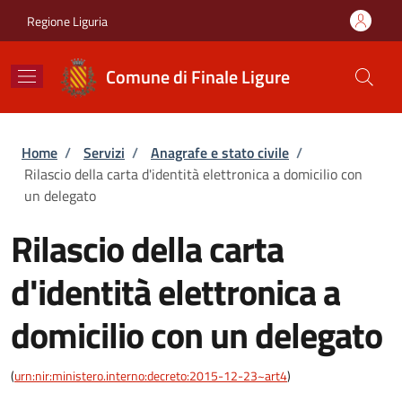
Salta al contenuto principale
Skip to footer content
Regione Liguria
Comune di Finale Ligure
Briciole di pane
Home
/
Servizi
/
Anagrafe e stato civile
/
Rilascio della carta d'identità elettronica a domicilio con
un delegato
Rilascio della carta
d'identità elettronica a
domicilio con un delegato
(
urn:nir:ministero.interno:decreto:2015-12-23~art4
)