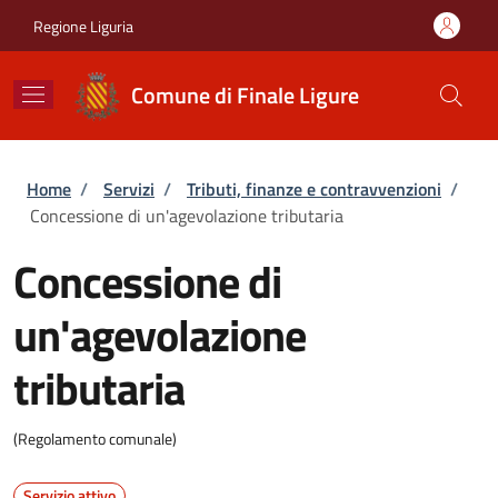
Salta al contenuto principale
Skip to footer content
Regione Liguria
Comune di Finale Ligure
Briciole di pane
Home
/
Servizi
/
Tributi, finanze e contravvenzioni
/
Concessione di un'agevolazione tributaria
Concessione di
un'agevolazione
tributaria
(Regolamento comunale)
Servizio attivo