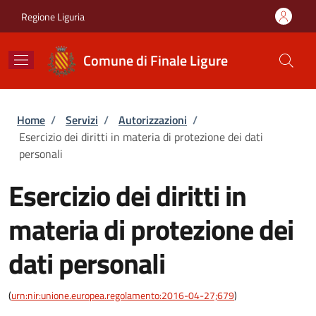
Salta al contenuto principale
Skip to footer content
Regione Liguria
Comune di Finale Ligure
Briciole di pane
Home
/
Servizi
/
Autorizzazioni
/
Esercizio dei diritti in materia di protezione dei dati
personali
Esercizio dei diritti in
materia di protezione dei
dati personali
(
urn:nir:unione.europea.regolamento:2016-04-27;679
)