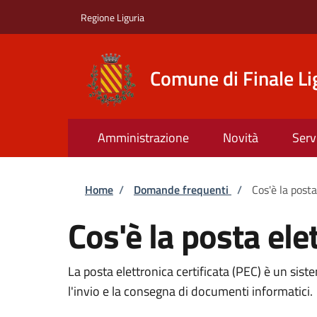
Salta al contenuto principale
Skip to footer content
Regione Liguria
Comune di Finale Li
Amministrazione
Novità
Serv
Briciole di pane
Home
/
Domande frequenti
/
Cos'è la posta
Cos'è la posta ele
La posta elettronica certificata (PEC) è un sist
l'invio e la consegna di documenti informatici.