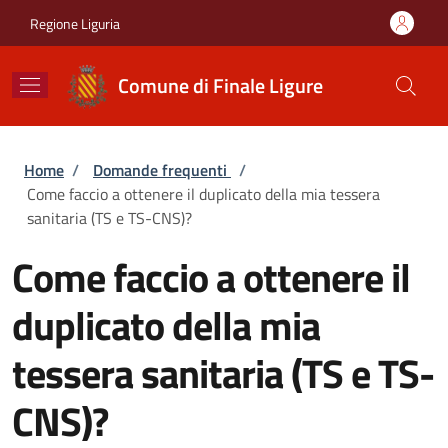
Salta al contenuto principale
Skip to footer content
Regione Liguria
Comune di Finale Ligure
Briciole di pane
Home
/
Domande frequenti
/
Come faccio a ottenere il duplicato della mia tessera
sanitaria (TS e TS-CNS)?
Come faccio a ottenere il
duplicato della mia
tessera sanitaria (TS e TS-
CNS)?