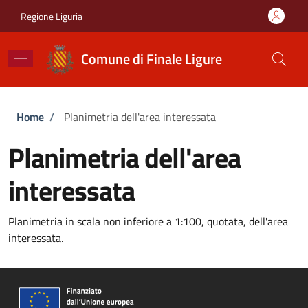
Salta al contenuto principale
Skip to footer content
Regione Liguria
Comune di Finale Ligure
Briciole di pane
Home
/
Planimetria dell'area interessata
Planimetria dell'area
interessata
Planimetria in scala non inferiore a 1:100, quotata, dell'area
interessata.