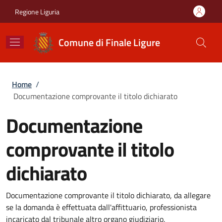
Salta al contenuto principale
Skip to footer content
Regione Liguria
Comune di Finale Ligure
Briciole di pane
Home
/
Documentazione comprovante il titolo dichiarato
Documentazione
comprovante il titolo
dichiarato
Documentazione comprovante il titolo dichiarato, da allegare
se la domanda è effettuata dall'affittuario, professionista
incaricato dal tribunale altro organo giudiziario,