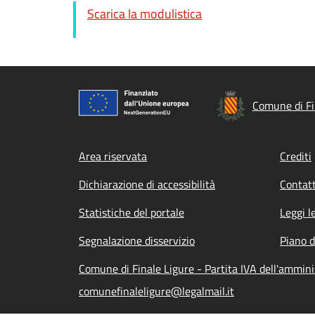
Scarica la modulistica
Comune di Fi
Footer menu
Area riservata
Crediti
Dichiarazione di accessibilità
Contatt
Statistiche del portale
Leggi l
Segnalazione disservizio
Piano d
Comune di Finale Ligure - Partita IVA dell'ammi
comunefinaleligure@legalmail.it