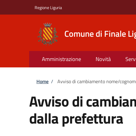
Salta al contenuto principale
Skip to footer content
Regione Liguria
Comune di Finale Li
Amministrazione
Novità
Serv
Briciole di pane
Home
/
Avviso di cambiamento nome/cognome o
Avviso di cambia
dalla prefettura