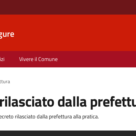
gure
izi
Vivere il Comune
ettura
rilasciato dalla prefett
reto rilasciato dalla prefettura alla pratica.