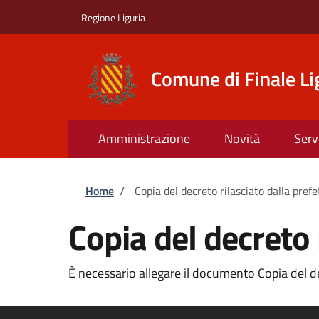
Salta al contenuto principale
Skip to footer content
Regione Liguria
Comune di Finale Li
Amministrazione
Novità
Serv
Briciole di pane
Home
/
Copia del decreto rilasciato dalla pref
Copia del decreto 
È necessario allegare il documento Copia del dec