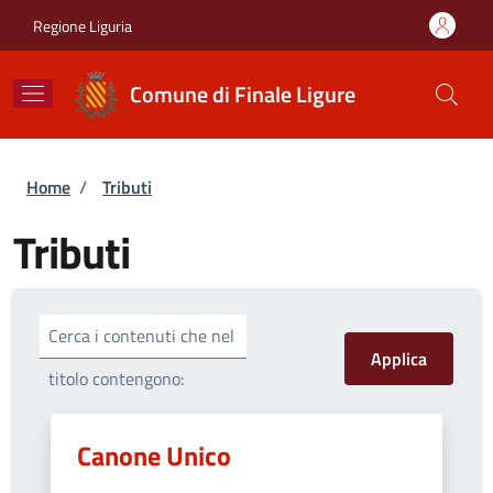
Salta al contenuto principale
Skip to footer content
Regione Liguria
Comune di Finale Ligure
Briciole di pane
Home
/
Tributi
Tributi
Cerca i contenuti che nel
titolo contengono:
Canone Unico