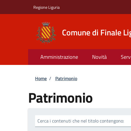
Salta al contenuto principale
Skip to footer content
Regione Liguria
Comune di Finale Li
Amministrazione
Novità
Serv
Briciole di pane
Home
/
Patrimonio
Patrimonio
Cerca i contenuti che nel titolo contengono: