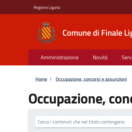
Salta al contenuto principale
Skip to footer content
Regione Liguria
Comune di Finale Li
Amministrazione
Novità
Serv
Briciole di pane
Home
/
Occupazione, concorsi e assunzioni
Occupazione, conc
Cerca i contenuti che nel titolo contengono: