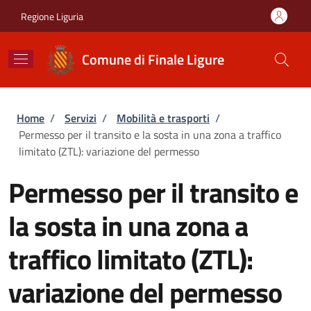
Salta al contenuto principale
Skip to footer content
Regione Liguria
Comune di Finale Ligure
Briciole di pane
Home
/
Servizi
/
Mobilità e trasporti
/
Permesso per il transito e la sosta in una zona a traffico
limitato (ZTL): variazione del permesso
Permesso per il transito e
la sosta in una zona a
traffico limitato (ZTL):
variazione del permesso