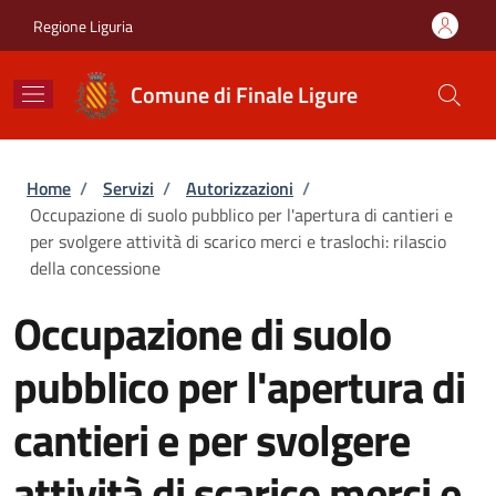
Salta al contenuto principale
Skip to footer content
Regione Liguria
Comune di Finale Ligure
Briciole di pane
Home
/
Servizi
/
Autorizzazioni
/
Occupazione di suolo pubblico per l'apertura di cantieri e
per svolgere attività di scarico merci e traslochi: rilascio
della concessione
Occupazione di suolo
pubblico per l'apertura di
cantieri e per svolgere
attività di scarico merci e