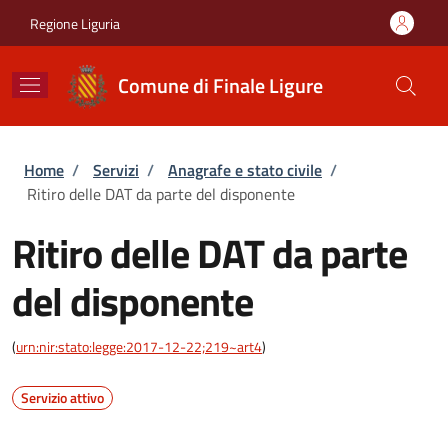
Salta al contenuto principale
Skip to footer content
Regione Liguria
Comune di Finale Ligure
Briciole di pane
Home
/
Servizi
/
Anagrafe e stato civile
/
Ritiro delle DAT da parte del disponente
Ritiro delle DAT da parte
del disponente
(
urn:nir:stato:legge:2017-12-22;219~art4
)
Servizio attivo