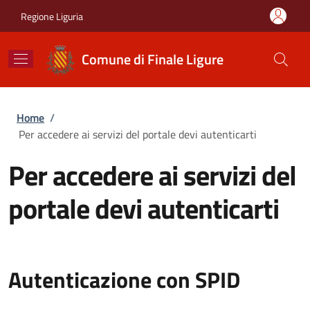
Salta al contenuto principale
Skip to footer content
Regione Liguria
Comune di Finale Ligure
Briciole di pane
Home
/
Per accedere ai servizi del portale devi autenticarti
Per accedere ai servizi del
portale devi autenticarti
Autenticazione con SPID